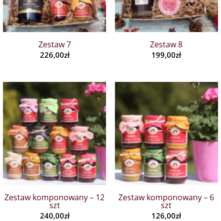
Zestaw 7
Zestaw 8
226,00
zł
199,00
zł
Zestaw komponowany – 12
Zestaw komponowany – 6
szt
szt
240,00
zł
126,00
zł