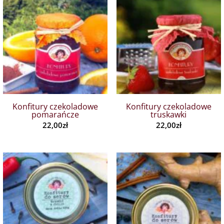
Konfitury czekoladowe
Konfitury czekoladowe
pomarańcze
truskawki
22,00
zł
22,00
zł