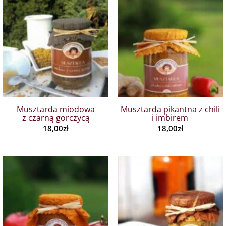
Musztarda miodowa
Musztarda pikantna z chili
z czarną gorczycą
i imbirem
18,00
zł
18,00
zł