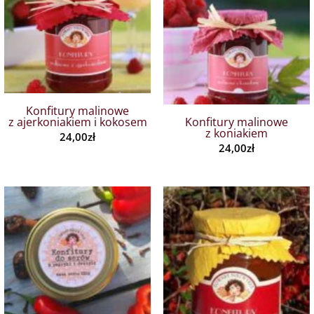
Konfitury malinowe
z ajerkoniakiem i kokosem
Konfitury malinowe
z koniakiem
24,00
zł
24,00
zł