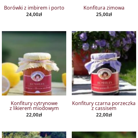
Borówki z imbirem i porto
Konfitura zimowa
24,00
zł
25,00
zł
Konfitury cytrynowe
Konfitury czarna porzeczka
z likierem miodowym
z cassisem
22,00
zł
22,00
zł