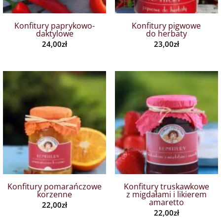
Konfitury paprykowo-
Konfitury pigwowe
daktylowe
do herbaty
24,00
zł
23,00
zł
Konfitury pomarańczowe
Konfitury truskawkowe
korzenne
z migdałami i likierem
amaretto
22,00
zł
22,00
zł