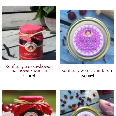
Konfitury truskawkowo-
malinowe z wanilią
Konfitury wiśnie z imbirem
23,00
zł
24,00
zł