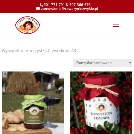
501-771-791
&
607-366-676
zamowienia@towaryniezwykle.pl
Wyświetlanie wszystkich wyników: 48