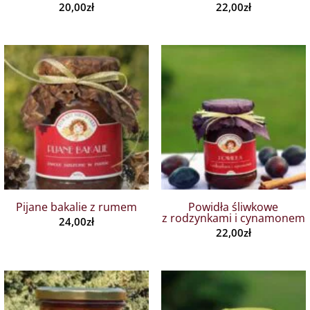
20,00
zł
22,00
zł
Pijane bakalie z rumem
Powidła śliwkowe
z rodzynkami i cynamonem
24,00
zł
22,00
zł