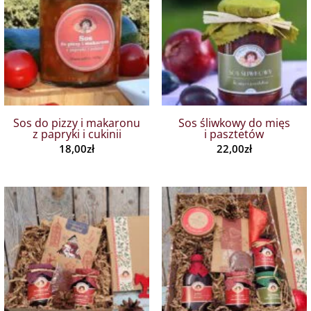
Sos do pizzy i makaronu
Sos śliwkowy do mięs
z papryki i cukinii
i pasztetów
18,00
zł
22,00
zł