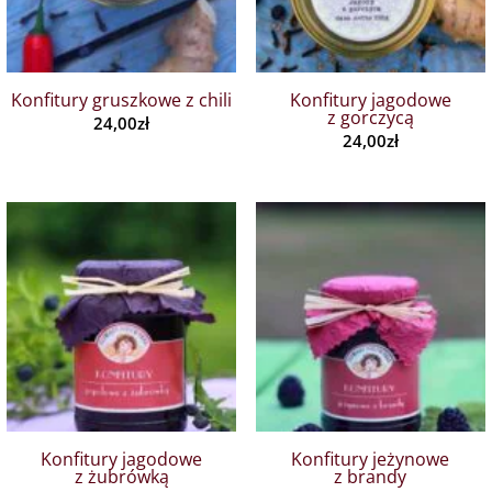
Konfitury gruszkowe z chili
Konfitury jagodowe
z gorczycą
24,00
zł
24,00
zł
Konfitury jagodowe
Konfitury jeżynowe
z żubrówką
z brandy