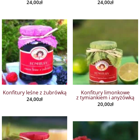
24,00
zł
24,00
zł
Konfitury leśne z żubrówką
Konfitury limonkowe
z tymiankiem i anyżówką
24,00
zł
20,00
zł