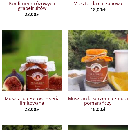
Konfitury z różowych
Musztarda chrzanowa
grapefruitów
18,00
zł
23,00
zł
Musztarda Figowa – seria
Musztarda korzenna z nutą
limitowana
pomarańczy
22,00
zł
18,00
zł