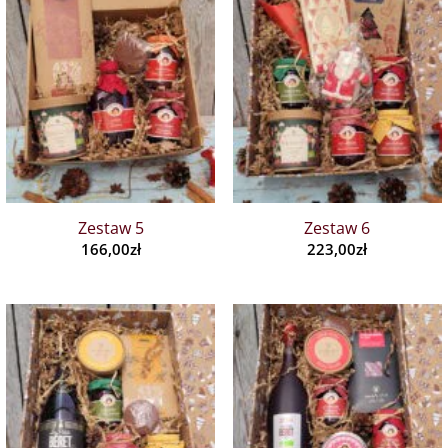
Zestaw 5
Zestaw 6
166,00
zł
223,00
zł