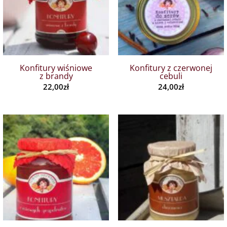
Konfitury wiśniowe
Konfitury z czerwonej
z brandy
cebuli
22,00
zł
24,00
zł