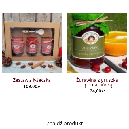
Zestaw z łyżeczką
Żurawina z gruszką
i pomarańczą
109,00
zł
24,00
zł
Znajdź produkt