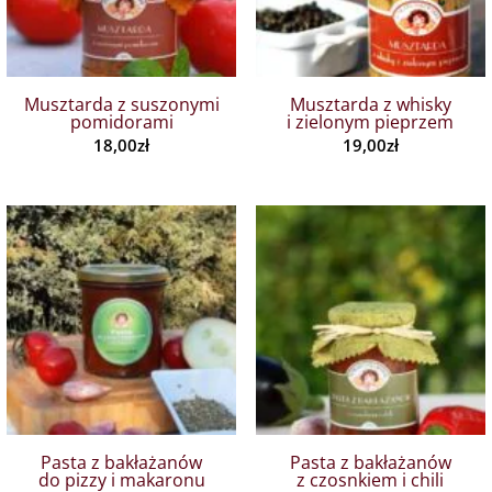
Musztarda z suszonymi
Musztarda z whisky
pomidorami
i zielonym pieprzem
18,00
zł
19,00
zł
Pasta z bakłażanów
Pasta z bakłażanów
do pizzy i makaronu
z czosnkiem i chili