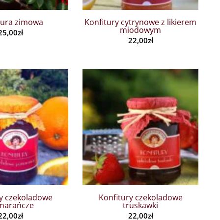
tura zimowa
Konfitury cytrynowe z likierem
miodowym
25,00
zł
22,00
zł
ry czekoladowe
Konfitury czekoladowe
marańcze
truskawki
22,00
zł
22,00
zł