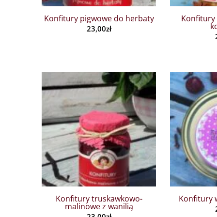
Konfitury pigwowe do herbaty
Konfitur
k
23,00
zł
Konfitury truskawkowo-
Konfitury 
malinowe z wanilią
23,00
zł