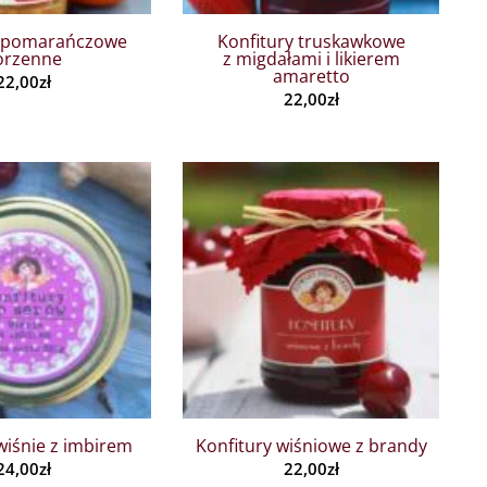
y pomarańczowe
Konfitury truskawkowe
orzenne
z migdałami i likierem
amaretto
22,00
zł
22,00
zł
wiśnie z imbirem
Konfitury wiśniowe z brandy
24,00
zł
22,00
zł