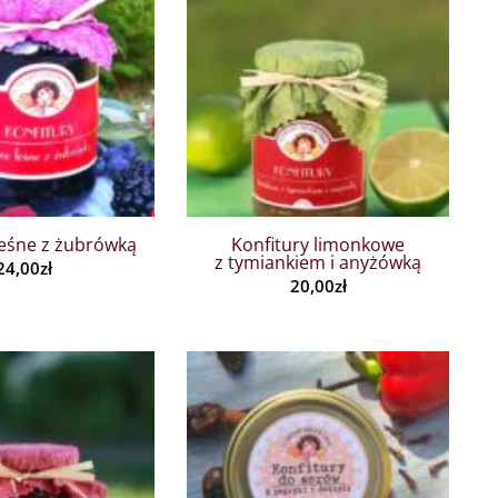
leśne z żubrówką
Konfitury limonkowe
z tymiankiem i anyżówką
24,00
zł
20,00
zł