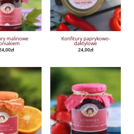
ury malinowe
Konfitury paprykowo-
koniakiem
daktylowe
24,00
zł
24,00
zł