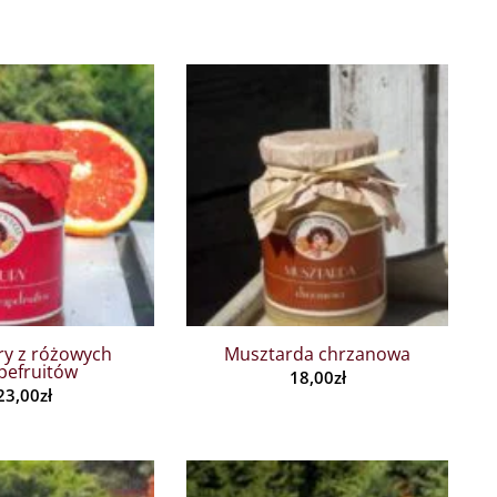
ry z różowych
Musztarda chrzanowa
pefruitów
18,00
zł
23,00
zł