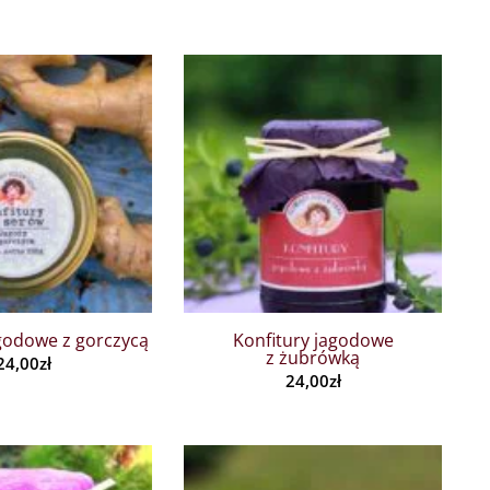
agodowe z gorczycą
Konfitury jagodowe
z żubrówką
24,00
zł
24,00
zł