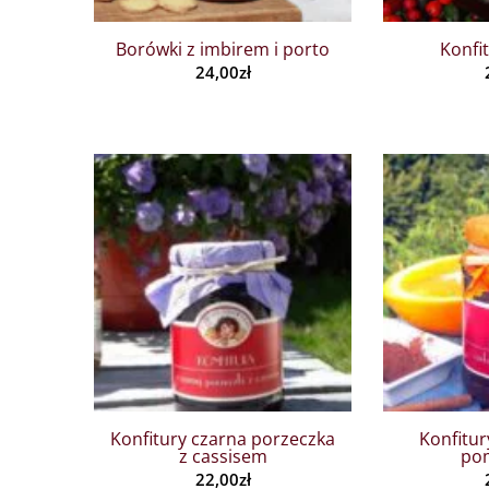
Borówki z imbirem i porto
Konfi
24,00
zł
Konfitury czarna porzeczka
Konfitu
z cassisem
po
22,00
zł