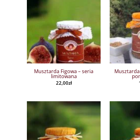
Musztarda Figowa – seria
Musztarda
limitowana
po
22,00
zł