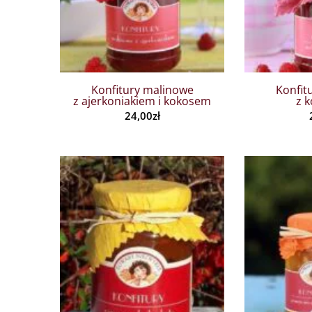
Konfitury malinowe
Konfit
z ajerkoniakiem i kokosem
z 
24,00
zł