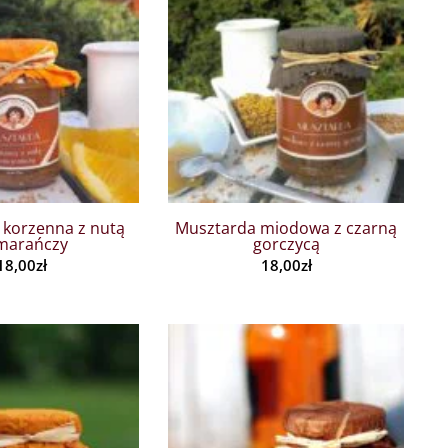
 korzenna z nutą
Musztarda miodowa z czarną
marańczy
gorczycą
18,00
zł
18,00
zł