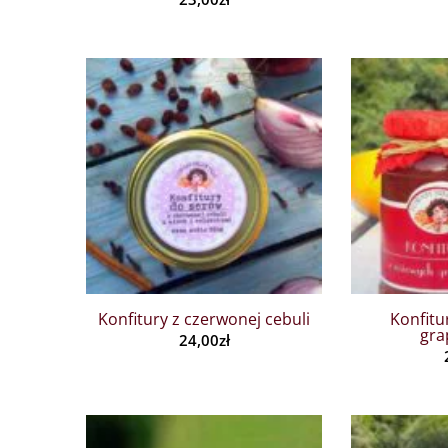
Konfitury z czerwonej cebuli
Konfitu
gra
24,00
zł