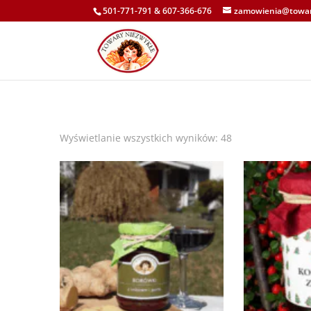
501-771-791
&
607-366-676
zamowienia@towar
Wyświetlanie wszystkich wyników: 48