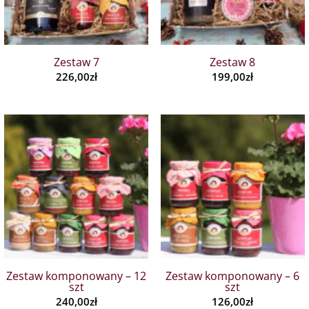
Zestaw 7
Zestaw 8
226,00
zł
199,00
zł
Zestaw komponowany – 12
Zestaw komponowany – 6
szt
szt
240,00
zł
126,00
zł