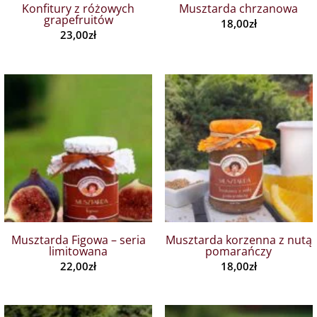
Konfitury z różowych
Musztarda chrzanowa
grapefruitów
18,00
zł
23,00
zł
Musztarda Figowa – seria
Musztarda korzenna z nutą
limitowana
pomarańczy
22,00
zł
18,00
zł