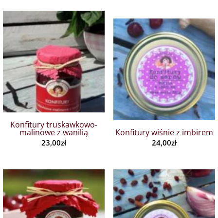
Konfitury truskawkowo-
malinowe z wanilią
Konfitury wiśnie z imbirem
23,00
zł
24,00
zł