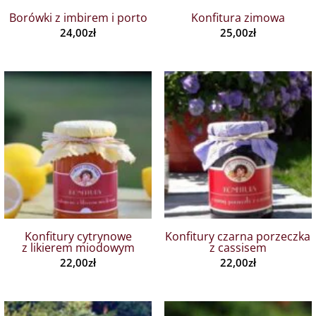
Borówki z imbirem i porto
Konfitura zimowa
24,00
zł
25,00
zł
Konfitury cytrynowe
Konfitury czarna porzeczka
z likierem miodowym
z cassisem
22,00
zł
22,00
zł