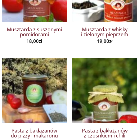
Musztarda z suszonymi
Musztarda z whisky
pomidorami
i zielonym pieprzem
18,00
zł
19,00
zł
Pasta z bakłażanów
Pasta z bakłażanów
do pizzy i makaronu
z czosnkiem i chili