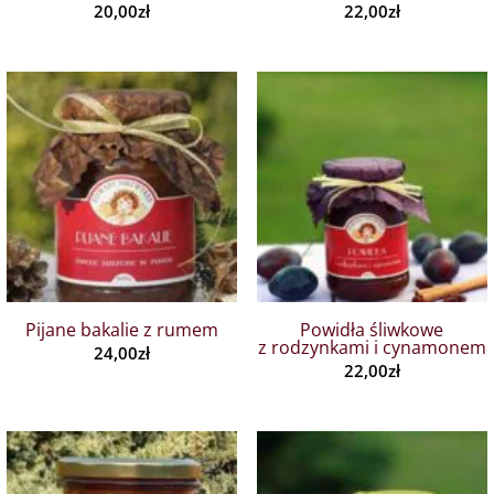
20,00
zł
22,00
zł
Pijane bakalie z rumem
Powidła śliwkowe
z rodzynkami i cynamonem
24,00
zł
22,00
zł