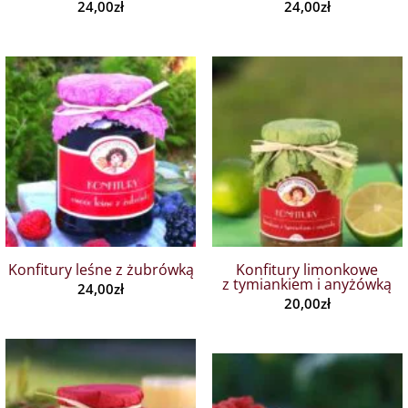
24,00
zł
24,00
zł
Konfitury leśne z żubrówką
Konfitury limonkowe
z tymiankiem i anyżówką
24,00
zł
20,00
zł