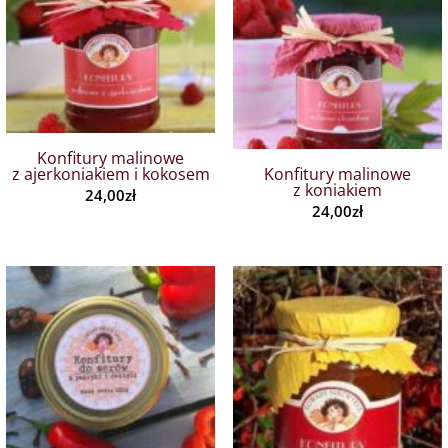
Konfitury malinowe
z ajerkoniakiem i kokosem
Konfitury malinowe
z koniakiem
24,00
zł
24,00
zł