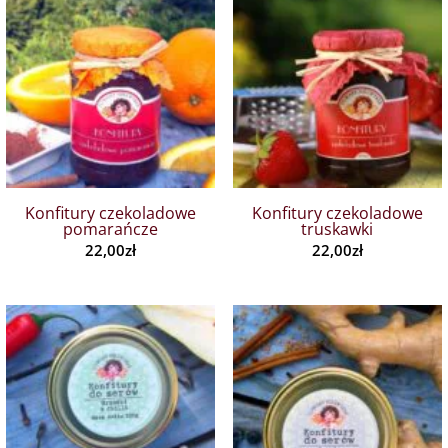
Konfitury czekoladowe
Konfitury czekoladowe
pomarańcze
truskawki
22,00
zł
22,00
zł