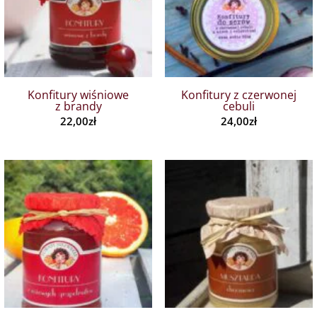
Konfitury wiśniowe
Konfitury z czerwonej
z brandy
cebuli
22,00
zł
24,00
zł