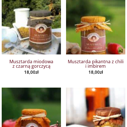
Musztarda miodowa
Musztarda pikantna z chili
z czarną gorczycą
i imbirem
18,00
zł
18,00
zł