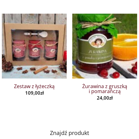
Zestaw z łyżeczką
Żurawina z gruszką
i pomarańczą
109,00
zł
24,00
zł
Znajdź produkt