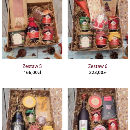
Zestaw 5
Zestaw 6
166,00
zł
223,00
zł