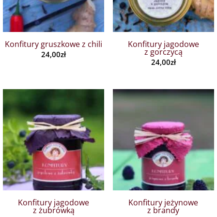
Konfitury gruszkowe z chili
Konfitury jagodowe
z gorczycą
24,00
zł
24,00
zł
Konfitury jagodowe
Konfitury jeżynowe
z żubrówką
z brandy