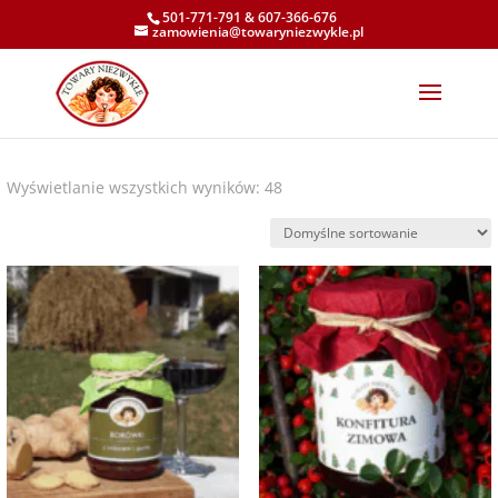
501-771-791
&
607-366-676
zamowienia@towaryniezwykle.pl
Wyświetlanie wszystkich wyników: 48