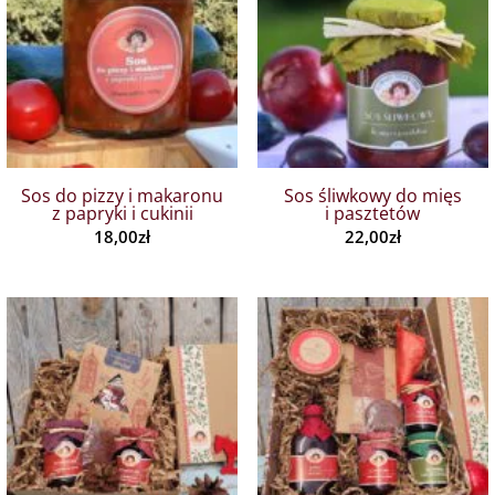
Sos do pizzy i makaronu
Sos śliwkowy do mięs
z papryki i cukinii
i pasztetów
18,00
zł
22,00
zł