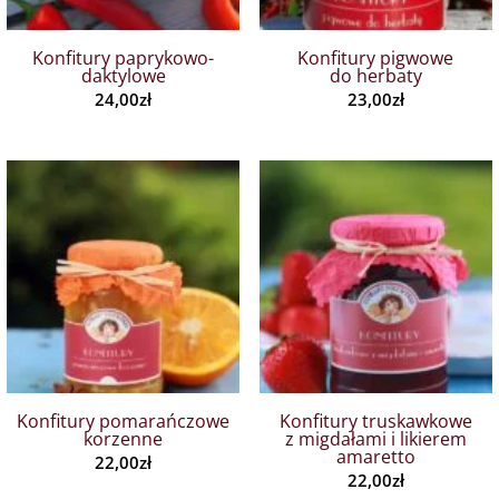
Konfitury paprykowo-
Konfitury pigwowe
daktylowe
do herbaty
24,00
zł
23,00
zł
Konfitury pomarańczowe
Konfitury truskawkowe
korzenne
z migdałami i likierem
amaretto
22,00
zł
22,00
zł