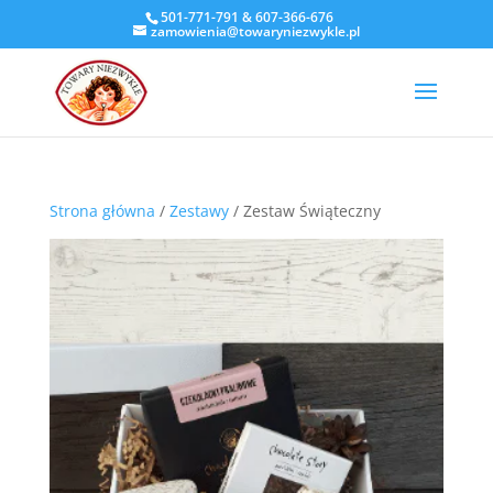
501-771-791
&
607-366-676
zamowienia@towaryniezwykle.pl
Strona główna
/
Zestawy
/ Zestaw Świąteczny